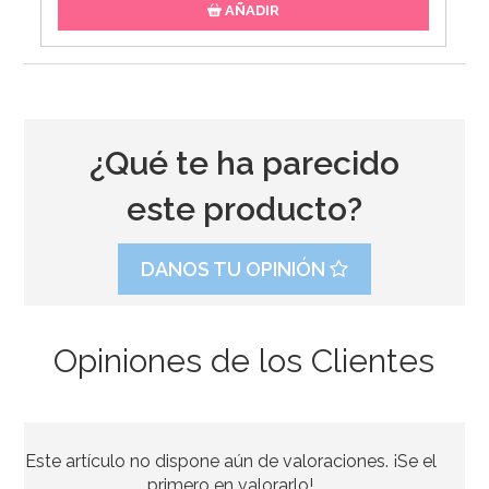
AÑADIR
¿Qué te ha parecido
este producto?
DANOS TU OPINIÓN
Opiniones de los Clientes
Set de 3 moldes Huevo de Pascua
Este artículo no dispone aún de valoraciones. ¡Se el
3,95€
primero en valorarlo!