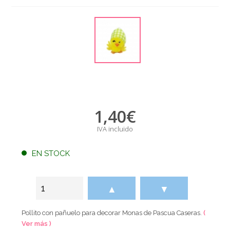
1,40
€
IVA incluido
EN STOCK
▲
▼
Pollito con pañuelo para decorar Monas de Pascua Caseras.
(
Ver más )