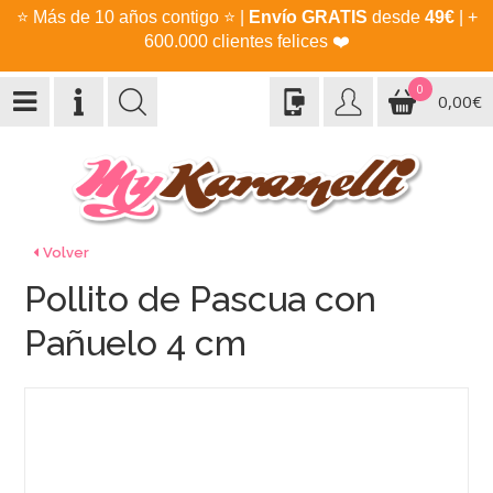
⭐
Más de 10 años contigo
⭐
|
Envío GRATIS
desde
49€
| +
600.000 clientes felices
❤️
0
0,00€
Volver
Pollito de Pascua con
Pañuelo 4 cm