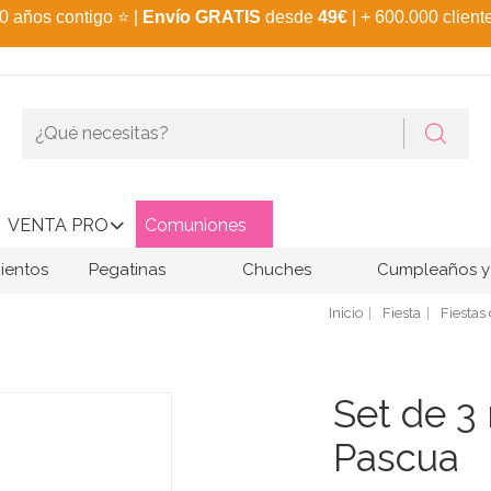
0 años contigo
⭐
|
Envío GRATIS
desde
49€
| + 600.000 client
VENTA PRO
Comuniones
ientos
Pegatinas
Chuches
Cumpleaños y 
Inicio
Fiesta
Fiestas
Set de 3
Pascua