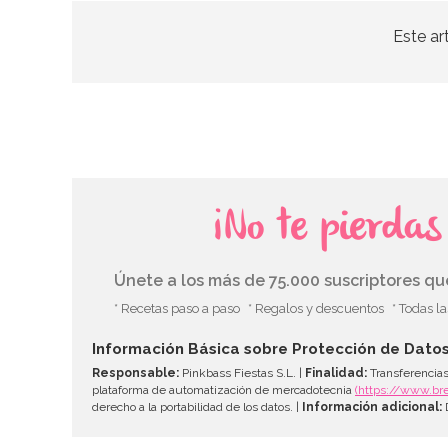
Este ar
¡No te pierda
Únete a los más de 75.000 suscriptores q
* Recetas paso a paso
* Regalos y descuentos
* Todas l
Información Básica sobre Protección de Dato
Responsable:
Pinkbass Fiestas S.L. |
Finalidad:
Transferencias
plataforma de automatización de mercadotecnia
(https://www.br
derecho a la portabilidad de los datos. |
Información adicional:
D