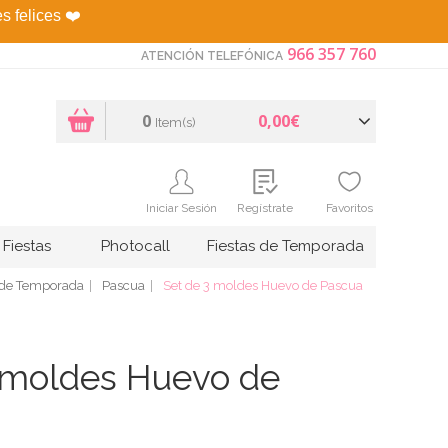
es felices
❤️
966 357 760
ATENCIÓN TELEFÓNICA
0
0,00€
Item(s)
Iniciar Sesión
Regístrate
Favoritos
Fiestas
Photocall
Fiestas de Temporada
 de Temporada
Pascua
Set de 3 moldes Huevo de Pascua
 moldes Huevo de