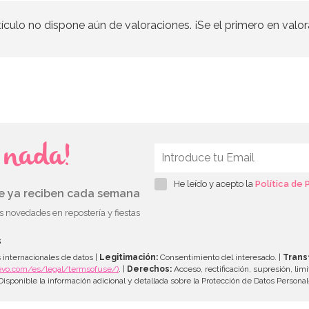
tículo no dispone aún de valoraciones. ¡Se el primero en valor
s nada!
He leído y acepto la
Política de 
ue ya reciben cada semana
as novedades en repostería y fiestas
s
 internacionales de datos |
Legitimación:
Consentimiento del interesado. |
Trans
evo.com/es/legal/termsofuse/)
. |
Derechos:
Acceso, rectificación, supresión, limi
isponible la información adicional y detallada sobre la Protección de Datos Persona