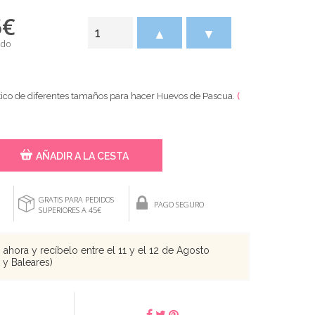
5
€
▲
▼
ido
tico de diferentes tamaños para hacer Huevos de Pascua.
(
AÑADIR A LA CESTA
GRATIS PARA PEDIDOS
PAGO SEGURO
SUPERIORES A 45€
ahora y recíbelo entre el 11 y el 12 de Agosto
s y Baleares)