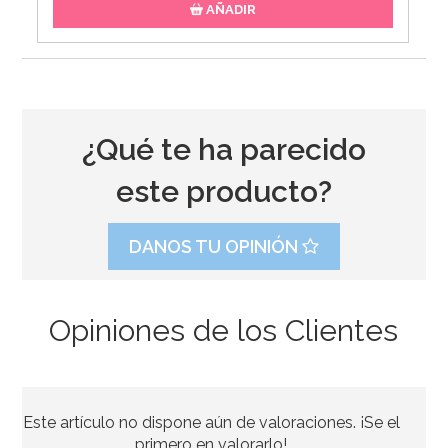
AÑADIR
¿Qué te ha parecido
este producto?
DANOS TU OPINIÓN
Opiniones de los Clientes
Juego de 12 Pollitos Decorativos
Este artículo no dispone aún de valoraciones. ¡Se el
4,95€
primero en valorarlo!