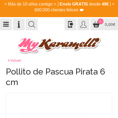
⭐
Más de 10 años contigo
⭐
|
Envío GRATIS
desde
49€
| +
600.000 clientes felices
❤️
0
0,00€
Volver
Pollito de Pascua Pirata 6
cm