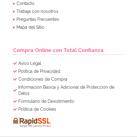
Molde para Tartas Monster High
Contacto
Trabaja con nosotros
Preguntas Frecuentes
14,95€
14,95€
Mapa del Sitio
AÑADIR
Compra Online con Total Confianza
Aviso Legal
Política de Privacidad
Condiciones de Compra
Información Básica y Adicional de Protección de
Datos
Formulario de Desistimiento
Política de Cookies