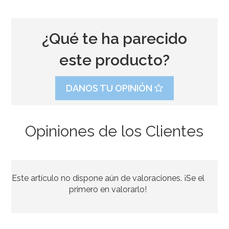
¿Qué te ha parecido
este producto?
DANOS TU OPINIÓN
Opiniones de los Clientes
Nordic Ware Blossom
Este artículo no dispone aún de valoraciones. ¡Se el
46,41€
50,45€
primero en valorarlo!
AÑADIR