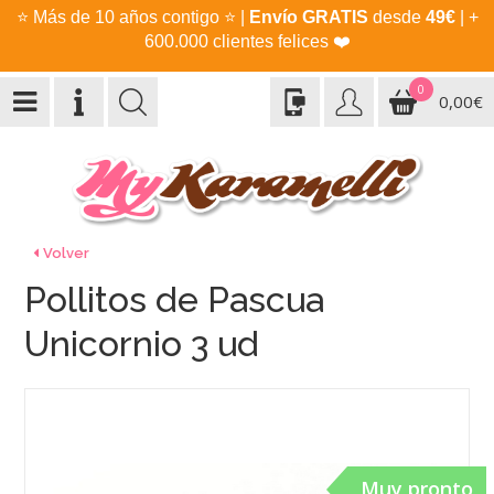
⭐
Más de 10 años contigo
⭐
|
Envío GRATIS
desde
49€
| +
600.000 clientes felices
❤️
0
0,00€
Volver
Pollitos de Pascua
Unicornio 3 ud
Muy pronto