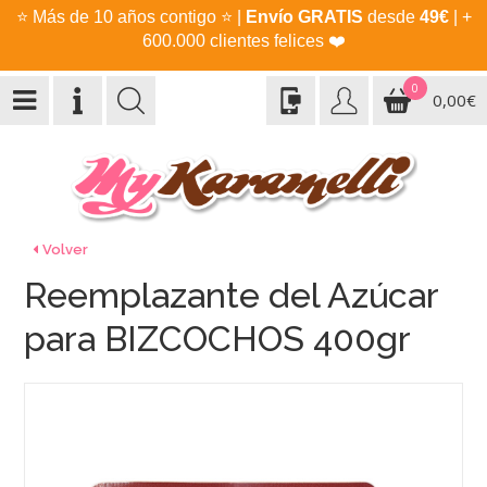
⭐
Más de 10 años contigo
⭐
|
Envío GRATIS
desde
49€
| +
600.000 clientes felices
❤️
0
0,00€
Volver
Reemplazante del Azúcar
para BIZCOCHOS 400gr