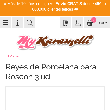
⭐
Más de 10 años contigo
⭐
|
Envío GRATIS
desde
49€
| +
600.000 clientes felices
❤️
0
0,00€
Volver
Reyes de Porcelana para
Roscón 3 ud