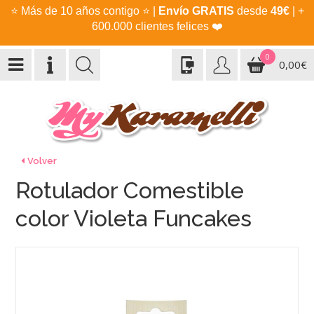
⭐
Más de 10 años contigo
⭐
|
Envío GRATIS
desde
49€
| +
600.000 clientes felices
❤️
0
0,00€
Volver
Rotulador Comestible
color Violeta Funcakes