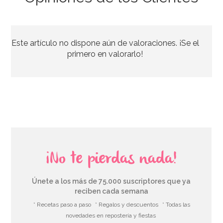
Colorante en Pasta Azul Real 25 gr - Sugarflair
Este artículo no dispone aún de valoraciones. ¡Se el
4,65€
primero en valorarlo!
AÑADIR
¡No te pierdas nada!
Únete a los más de 75.000 suscriptores que ya
reciben cada semana
* Recetas paso a paso
* Regalos y descuentos
* Todas las
novedades en repostería y fiestas