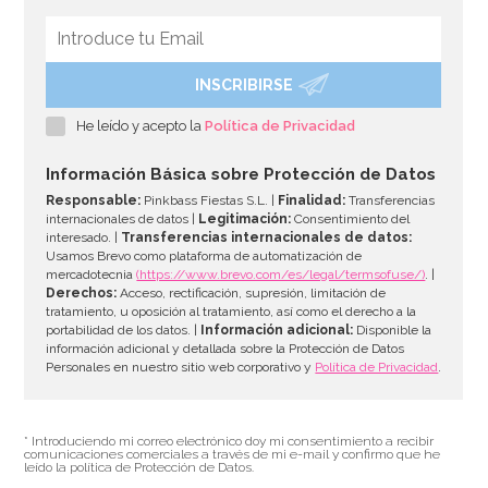
INSCRIBIRSE
Rotulador Comestible color Gris Funcakes
He leído y acepto la
Política de Privacidad
2,95€
Información Básica sobre Protección de Datos
Responsable:
Pinkbass Fiestas S.L. |
Finalidad:
Transferencias
internacionales de datos |
Legitimación:
Consentimiento del
interesado. |
Transferencias internacionales de datos:
AÑADIR
Usamos Brevo como plataforma de automatización de
mercadotecnia
(https://www.brevo.com/es/legal/termsofuse/)
. |
Derechos:
Acceso, rectificación, supresión, limitación de
tratamiento, u oposición al tratamiento, así como el derecho a la
portabilidad de los datos. |
Información adicional:
Disponible la
información adicional y detallada sobre la Protección de Datos
Personales en nuestro sitio web corporativo y
Política de Privacidad
.
* Introduciendo mi correo electrónico doy mi consentimiento a recibir
comunicaciones comerciales a través de mi e-mail y confirmo que he
leído la política de Protección de Datos.