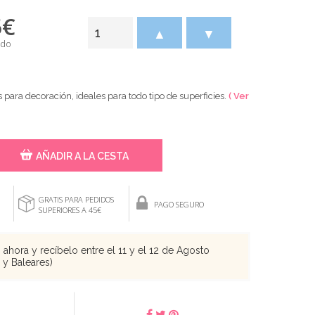
5
€
▲
▼
ido
para decoración, ideales para todo tipo de superficies.
( Ver
AÑADIR A LA CESTA
GRATIS PARA PEDIDOS
PAGO SEGURO
SUPERIORES A 45€
ahora y recíbelo entre el 11 y el 12 de Agosto
s y Baleares)