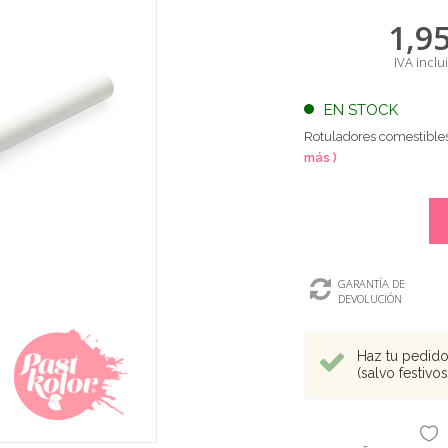
1,9
IVA inclu
EN STOCK
Rotuladores comestibles 
más )
GARANTÍA DE
DEVOLUCIÓN
Haz tu pedido 
(salvo festivo