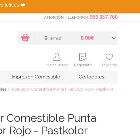
es felices
❤️
966 357 760
ATENCIÓN TELEFÓNICA
0
0,00€
Item(s)
Iniciar Sesión
Regístrate
Favoritos
Impresión Comestible
Cortadores
bles
Rotulador Comestible Punta Fina Color Rojo - Pastkolor
r Comestible Punta
r Rojo - Pastkolor