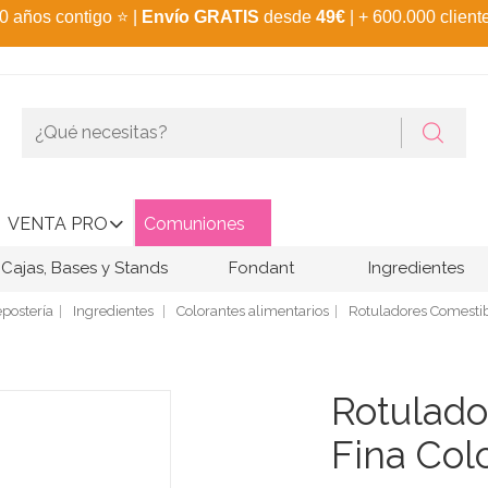
0 años contigo
⭐
|
Envío GRATIS
desde
49€
| + 600.000 client
VENTA PRO
Comuniones
Cajas, Bases y Stands
Fondant
Ingredientes
postería
Ingredientes
Colorantes alimentarios
Rotuladores Comesti
Rotulado
Fina Colo