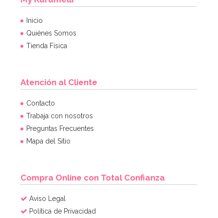
Inicio
Quiénes Somos
Tienda Física
Atención al Cliente
Globo nº 1 Dorado 86 cm
Contacto
Trabaja con nosotros
Preguntas Frecuentes
Mapa del Sitio
AÑADIR
Compra Online con Total Confianza
Aviso Legal
Política de Privacidad