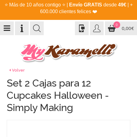
⭐
Más de 10 años contigo
⭐
|
Envío GRATIS
desde
49€
| +
600.000 clientes felices
❤️
0
0,00€
Volver
Set 2 Cajas para 12
Cupcakes Halloween -
Simply Making