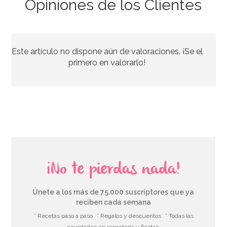
Opiniones de los Clientes
Marco para Photocall inflable 70 cm
Este artículo no dispone aún de valoraciones. ¡Se el
8,95€
primero en valorarlo!
AÑADIR
¡No te pierdas nada!
Únete a los más de 75.000 suscriptores que ya
reciben cada semana
* Recetas paso a paso
* Regalos y descuentos
* Todas las
novedades en repostería y fiestas