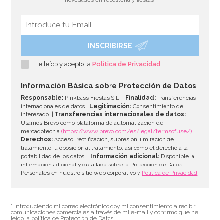
INSCRIBIRSE
Molde Plástico Cerebro 19,5 cm
He leído y acepto la
Política de Privacidad
3,95€
4,95€
Información Básica sobre Protección de Datos
Responsable:
Pinkbass Fiestas S.L. |
Finalidad:
Transferencias
internacionales de datos |
Legitimación:
Consentimiento del
interesado. |
Transferencias internacionales de datos:
AÑADIR
Usamos Brevo como plataforma de automatización de
mercadotecnia
(https://www.brevo.com/es/legal/termsofuse/)
. |
Derechos:
Acceso, rectificación, supresión, limitación de
tratamiento, u oposición al tratamiento, así como el derecho a la
portabilidad de los datos. |
Información adicional:
Disponible la
información adicional y detallada sobre la Protección de Datos
Personales en nuestro sitio web corporativo y
Política de Privacidad
.
* Introduciendo mi correo electrónico doy mi consentimiento a recibir
comunicaciones comerciales a través de mi e-mail y confirmo que he
leído la política de Protección de Datos.