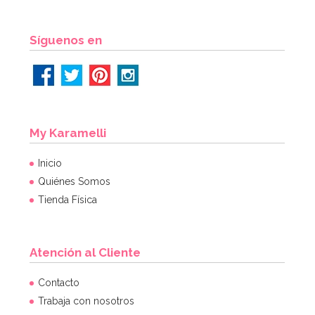
AÑADIR
Síguenos en
My Karamelli
Inicio
Quiénes Somos
Tienda Física
Atención al Cliente
Molde Dora la Exploradora
Contacto
Trabaja con nosotros