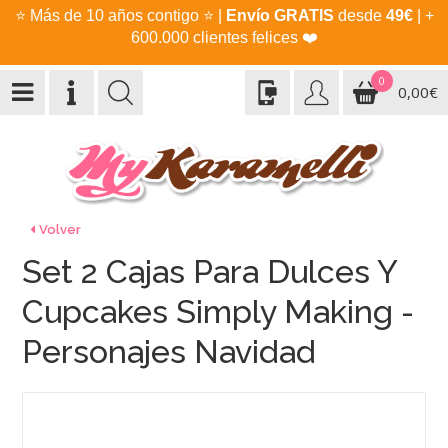
⭐
Más de 10 años contigo
⭐
|
Envío GRATIS
desde
49€
| +
600.000 clientes felices
❤️
0
0,00€
Volver
Set 2 Cajas Para Dulces Y
Cupcakes Simply Making -
Personajes Navidad