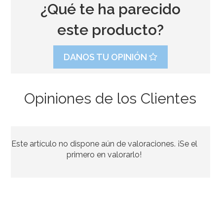
¿Qué te ha parecido
este producto?
DANOS TU OPINIÓN
Opiniones de los Clientes
Regalos para piñata Shimmer y Shine
Este artículo no dispone aún de valoraciones. ¡Se el
9,99€
17,99€
primero en valorarlo!
AÑADIR