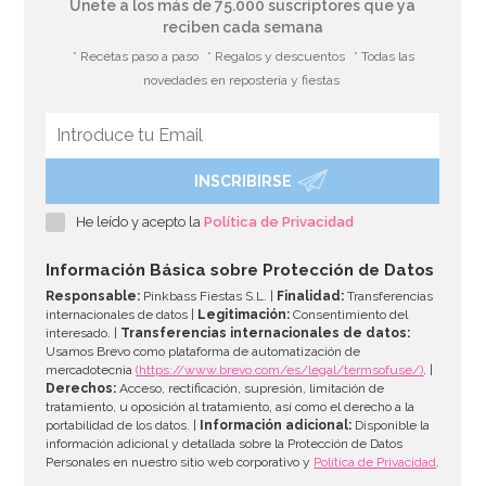
Únete a los más de 75.000 suscriptores que ya
reciben cada semana
* Recetas paso a paso
* Regalos y descuentos
* Todas las
novedades en repostería y fiestas
INSCRIBIRSE
Piñata Patrulla Modelo B 40 cm
He leído y acepto la
Política de Privacidad
7,96€
8,95€
Información Básica sobre Protección de Datos
Responsable:
Pinkbass Fiestas S.L. |
Finalidad:
Transferencias
internacionales de datos |
Legitimación:
Consentimiento del
interesado. |
Transferencias internacionales de datos:
AÑADIR
Usamos Brevo como plataforma de automatización de
mercadotecnia
(https://www.brevo.com/es/legal/termsofuse/)
. |
Derechos:
Acceso, rectificación, supresión, limitación de
tratamiento, u oposición al tratamiento, así como el derecho a la
portabilidad de los datos. |
Información adicional:
Disponible la
información adicional y detallada sobre la Protección de Datos
Personales en nuestro sitio web corporativo y
Política de Privacidad
.