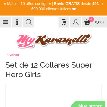
⭐
Más de 10 años contigo
⭐
|
Envío GRATIS
desde
49€
| +
600.000 clientes felices
❤️
0
0,00€
Volver
Set de 12 Collares Super
Hero Girls
Muy pronto