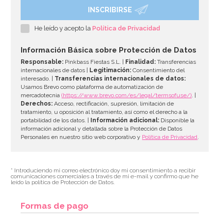
INSCRIBIRSE
He leído y acepto la
Política de Privacidad
Información Básica sobre Protección de Datos
Responsable:
Pinkbass Fiestas S.L. |
Finalidad:
Transferencias
internacionales de datos |
Legitimación:
Consentimiento del
interesado. |
Transferencias internacionales de datos:
Usamos Brevo como plataforma de automatización de
mercadotecnia
(https://www.brevo.com/es/legal/termsofuse/)
. |
Derechos:
Acceso, rectificación, supresión, limitación de
tratamiento, u oposición al tratamiento, así como el derecho a la
portabilidad de los datos. |
Información adicional:
Disponible la
información adicional y detallada sobre la Protección de Datos
Personales en nuestro sitio web corporativo y
Política de Privacidad
.
* Introduciendo mi correo electrónico doy mi consentimiento a recibir
comunicaciones comerciales a través de mi e-mail y confirmo que he
leído la política de Protección de Datos.
Formas de pago