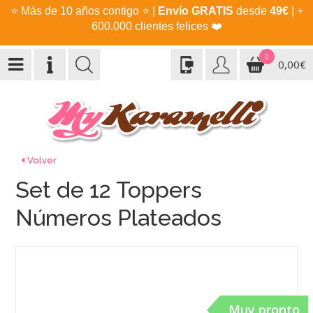
⭐
Más de 10 años contigo
⭐
|
Envío GRATIS
desde
49€
| +
600.000 clientes felices
❤️
0
0,00€
Volver
Set de 12 Toppers
Números Plateados
Muy pronto