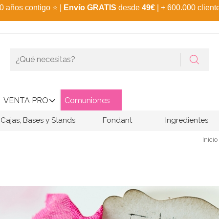
0 años contigo
⭐
|
Envío GRATIS
desde
49€
| + 600.000 client
VENTA PRO
Comuniones
Cajas, Bases y Stands
Fondant
Ingredientes
Inicio