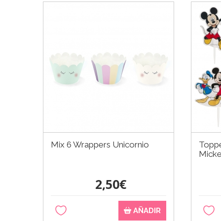
Mix 6 Wrappers Unicornio
Toppe
Micke
2,50€
AÑADIR