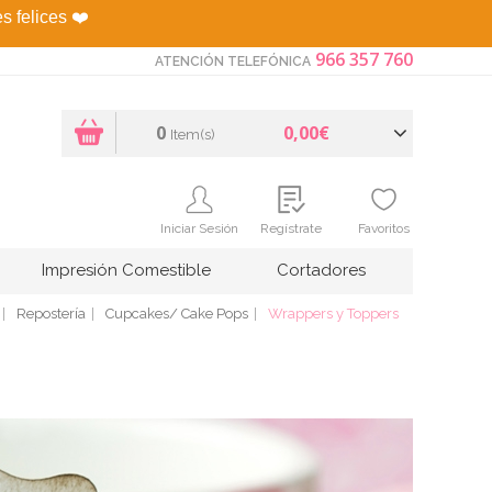
es felices
❤️
966 357 760
ATENCIÓN TELEFÓNICA
0
0,00€
Item(s)
Iniciar Sesión
Regístrate
Favoritos
Impresión Comestible
Cortadores
Repostería
Cupcakes/ Cake Pops
Wrappers y Toppers