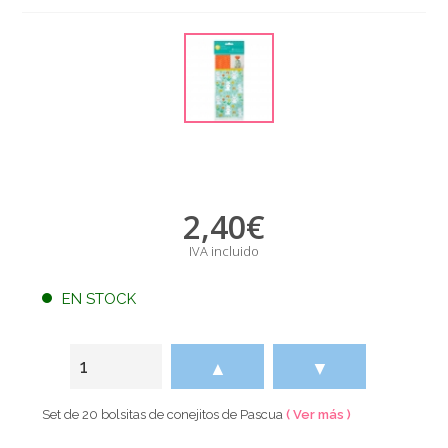
2,40
€
IVA incluido
EN STOCK
▲
▼
Set de 20 bolsitas de conejitos de Pascua
( Ver más )