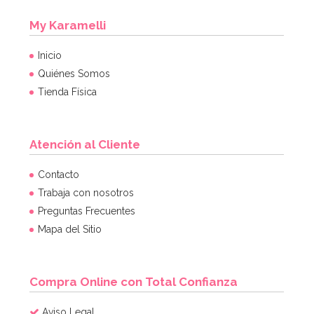
My Karamelli
Inicio
Quiénes Somos
Tienda Física
Atención al Cliente
Kit para hacer Mermelada Casera
Contacto
Trabaja con nosotros
Preguntas Frecuentes
6,95€
Mapa del Sitio
AÑADIR
Compra Online con Total Confianza
Aviso Legal