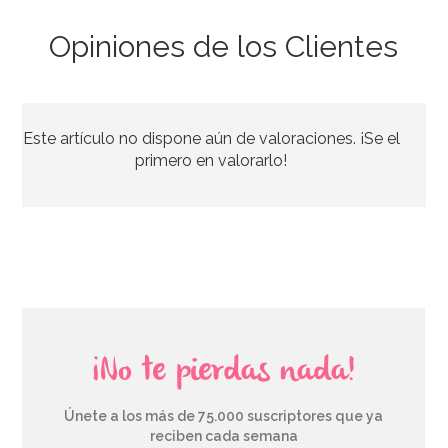
Opiniones de los Clientes
Juego de 20 Servilletas Soy Luna
Este artículo no dispone aún de valoraciones. ¡Se el
3,00€
primero en valorarlo!
AÑADIR
¡No te pierdas nada!
Únete a los más de 75.000 suscriptores que ya
reciben cada semana