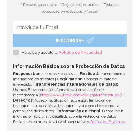
* Recetas paso a paso
* Regalos y descuentos
* Todas las
novedades en repostería y fiestas
INSCRIBIRSE
Vela de Cumpleaños Branch 2D Trolls
He leído y acepto la
Política de Privacidad
3,50€
Información Básica sobre Protección de Datos
Responsable:
Pinkbass Fiestas S.L. |
Finalidad:
Transferencias
internacionales de datos |
Legitimación:
Consentimiento del
interesado. |
Transferencias internacionales de datos:
AÑADIR
Usamos Brevo como plataforma de automatización de
mercadotecnia
(https://www.brevo.com/es/legal/termsofuse/)
. |
Derechos:
Acceso, rectificación, supresión, limitación de
tratamiento, u oposición al tratamiento, así como el derecho a la
portabilidad de los datos. |
Información adicional:
Disponible la
información adicional y detallada sobre la Protección de Datos
Personales en nuestro sitio web corporativo y
Política de Privacidad
.