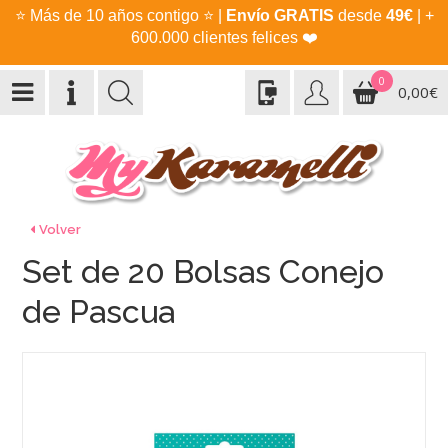
⭐
Más de 10 años contigo
⭐
|
Envío GRATIS
desde
49€
| +
600.000 clientes felices
❤️
0
0,00€
Volver
Set de 20 Bolsas Conejo
de Pascua