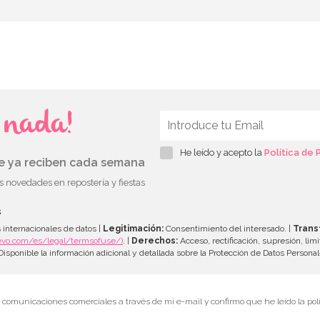
s nada!
He leído y acepto la
Política de 
ue ya reciben cada semana
as novedades en repostería y fiestas
s
 internacionales de datos |
Legitimación:
Consentimiento del interesado. |
Trans
evo.com/es/legal/termsofuse/)
. |
Derechos:
Acceso, rectificación, supresión, limi
isponible la información adicional y detallada sobre la Protección de Datos Persona
r comunicaciones comerciales a través de mi e-mail y confirmo que he leído la polí