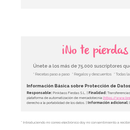
¡No te pierda
Únete a los más de 75.000 suscriptores q
* Recetas paso a paso
* Regalos y descuentos
* Todas l
Información Básica sobre Protección de Dato
Responsable:
Pinkbass Fiestas S.L. |
Finalidad:
Transferencias
plataforma de automatización de mercadotecnia
(https://www.br
derecho a la portabilidad de los datos. |
Información adicional:
D
* Introduciendo mi correo electrónico doy mi consentimiento a recibi