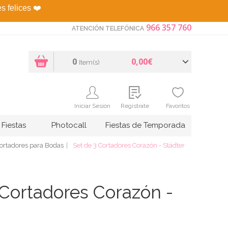
es felices
❤️
966 357 760
ATENCIÓN TELEFÓNICA
0
0,00€
Item(s)
Iniciar Sesión
Regístrate
Favoritos
Fiestas
Photocall
Fiestas de Temporada
ortadores para Bodas
Set de 3 Cortadores Corazón - Städter
 Cortadores Corazón -