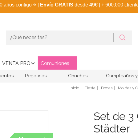
0 años contigo
⭐
|
Envío GRATIS
desde
49€
| + 600.000 client
VENTA PRO
Comuniones
ientos
Pegatinas
Chuches
Cumpleaños y 
Inicio
Fiesta
Bodas
Moldes y C
Set de 3
Städter