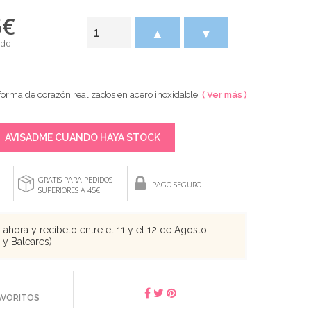
5
€
▲
▼
ido
 forma de corazón realizados en acero inoxidable.
( Ver más )
AVISADME CUANDO HAYA STOCK
GRATIS PARA PEDIDOS
PAGO SEGURO
SUPERIORES A 45€
ahora y recíbelo entre el 11 y el 12 de Agosto
s y Baleares)
FAVORITOS