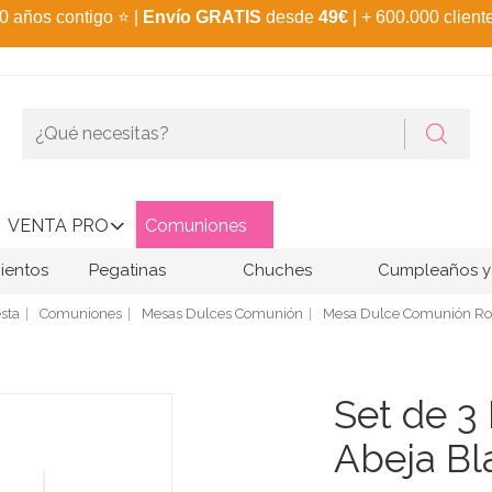
0 años contigo
⭐
|
Envío GRATIS
desde
49€
| + 600.000 client
VENTA PRO
Comuniones
ientos
Pegatinas
Chuches
Cumpleaños y 
esta
Comuniones
Mesas Dulces Comunión
Mesa Dulce Comunión Ro
Set de 3
Abeja Bl