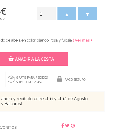
5
€
▲
▼
ido
do de abeja en color blanco, rosa y fucsia
( Ver más )
AÑADIR A LA CESTA
GRATIS PARA PEDIDOS
PAGO SEGURO
SUPERIORES A 45€
ahora y recíbelo entre el 11 y el 12 de Agosto
s y Baleares)
FAVORITOS