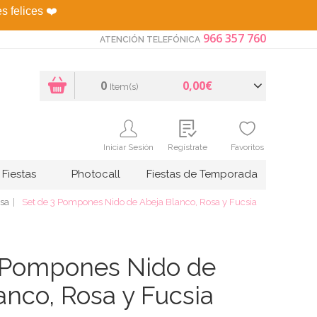
es felices
❤️
966 357 760
ATENCIÓN TELEFÓNICA
0
0,00€
Item(s)
Iniciar Sesión
Regístrate
Favoritos
Fiestas
Photocall
Fiestas de Temporada
sa
Set de 3 Pompones Nido de Abeja Blanco, Rosa y Fucsia
 Pompones Nido de
anco, Rosa y Fucsia