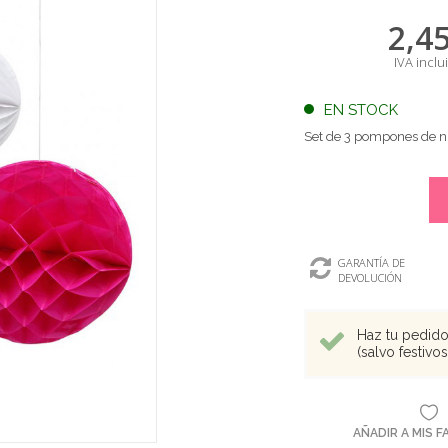
2,4
IVA inclu
EN STOCK
Set de 3 pompones de ni
GARANTÍA DE
DEVOLUCIÓN
Haz tu pedido 
(salvo festivo
AÑADIR A MIS 