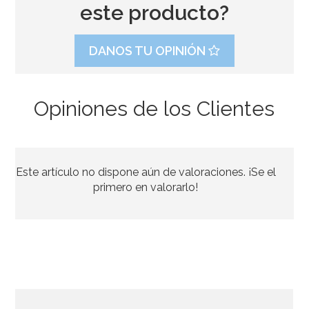
este producto?
DANOS TU OPINIÓN
Opiniones de los Clientes
Juego de 25 Pajitas Azul Vintage
Este artículo no dispone aún de valoraciones. ¡Se el
2,95€
primero en valorarlo!
AÑADIR