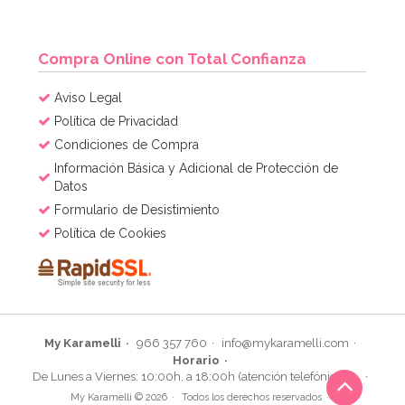
AÑADIR
Compra Online con Total Confianza
Aviso Legal
Política de Privacidad
Condiciones de Compra
Información Básica y Adicional de Protección de
Datos
Formulario de Desistimiento
Política de Cookies
My Karamelli
966 357 760
info@mykaramelli.com
Horario
Piñata Caballo Marrón 42 cm
De Lunes a Viernes: 10:00h. a 18:00h (atención telefónica)
My Karamelli © 2026
Todos los derechos reservados