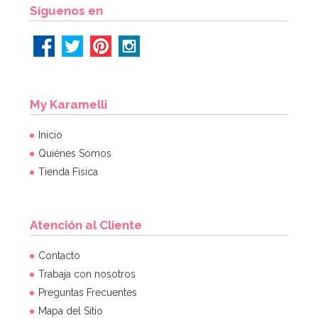
AÑADIR
Síguenos en
My Karamelli
Inicio
Quiénes Somos
Tienda Física
Atención al Cliente
Regalos para piñata Shimmer y Shine
Contacto
Trabaja con nosotros
Preguntas Frecuentes
9,99€
17,99€
Mapa del Sitio