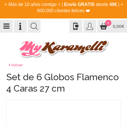
⭐
Más de 10 años contigo
⭐
|
Envío GRATIS
desde
49€
| +
600.000 clientes felices
❤️
0
0,00€
Volver
Set de 6 Globos Flamenco
4 Caras 27 cm