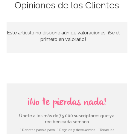
Opiniones de los Clientes
Molde Dora la Exploradora
Este artículo no dispone aún de valoraciones. ¡Se el
15,95€
primero en valorarlo!
AÑADIR
¡No te pierdas nada!
Únete a los más de 75.000 suscriptores que ya
reciben cada semana
* Recetas paso a paso
* Regalos y descuentos
* Todas las