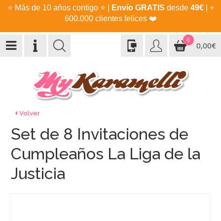
⭐
Más de 10 años contigo
⭐
|
Envío GRATIS
desde
49€
| +
600.000 clientes felices
❤️
0
0,00€
Volver
Set de 8 Invitaciones de
Cumpleaños La Liga de la
Justicia