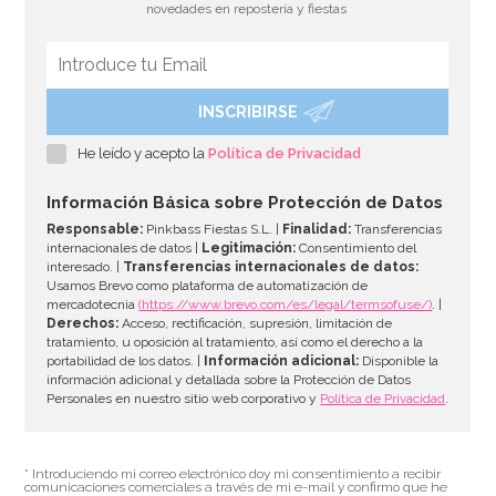
novedades en repostería y fiestas
INSCRIBIRSE
Piñata Patrulla Modelo B 40 cm
He leído y acepto la
Política de Privacidad
7,96€
8,95€
Información Básica sobre Protección de Datos
Responsable:
Pinkbass Fiestas S.L. |
Finalidad:
Transferencias
internacionales de datos |
Legitimación:
Consentimiento del
interesado. |
Transferencias internacionales de datos:
AÑADIR
Usamos Brevo como plataforma de automatización de
mercadotecnia
(https://www.brevo.com/es/legal/termsofuse/)
. |
Derechos:
Acceso, rectificación, supresión, limitación de
tratamiento, u oposición al tratamiento, así como el derecho a la
portabilidad de los datos. |
Información adicional:
Disponible la
información adicional y detallada sobre la Protección de Datos
Personales en nuestro sitio web corporativo y
Política de Privacidad
.
* Introduciendo mi correo electrónico doy mi consentimiento a recibir
comunicaciones comerciales a través de mi e-mail y confirmo que he