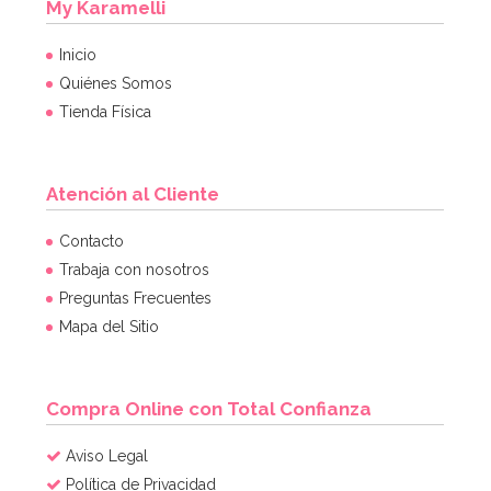
My Karamelli
Inicio
Quiénes Somos
Tienda Física
Atención al Cliente
Botellita de leche tradicional 0,5 Lt
Contacto
Trabaja con nosotros
Preguntas Frecuentes
2,95€
Mapa del Sitio
AÑADIR
Compra Online con Total Confianza
Aviso Legal
Política de Privacidad