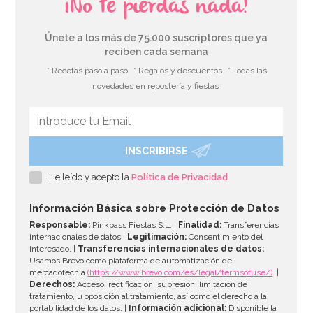
¡No te pierdas nada!
Únete a los más de 75.000 suscriptores que ya
reciben cada semana
* Recetas paso a paso
* Regalos y descuentos
* Todas las
novedades en repostería y fiestas
INSCRIBIRSE
Preparado para Galletas 1 Kg - FunCakes
He leído y acepto la
Política de Privacidad
6,95€
Información Básica sobre Protección de Datos
Responsable:
Pinkbass Fiestas S.L. |
Finalidad:
Transferencias
internacionales de datos |
Legitimación:
Consentimiento del
interesado. |
Transferencias internacionales de datos:
AÑADIR
Usamos Brevo como plataforma de automatización de
mercadotecnia
(https://www.brevo.com/es/legal/termsofuse/)
. |
Derechos:
Acceso, rectificación, supresión, limitación de
tratamiento, u oposición al tratamiento, así como el derecho a la
portabilidad de los datos. |
Información adicional:
Disponible la