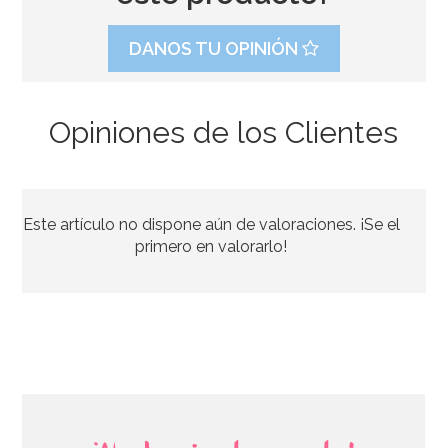
DANOS TU OPINIÓN
Opiniones de los Clientes
Preparado para Glasa Real 900 gr - FunCakes
Este artículo no dispone aún de valoraciones. ¡Se el
7,30€
primero en valorarlo!
AÑADIR