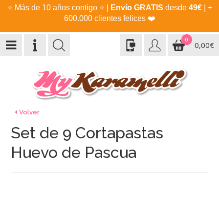
⭐
Más de 10 años contigo
⭐
|
Envío GRATIS
desde
49€
| +
600.000 clientes felices
❤️
0
0,00€
Volver
Set de 9 Cortapastas
Huevo de Pascua