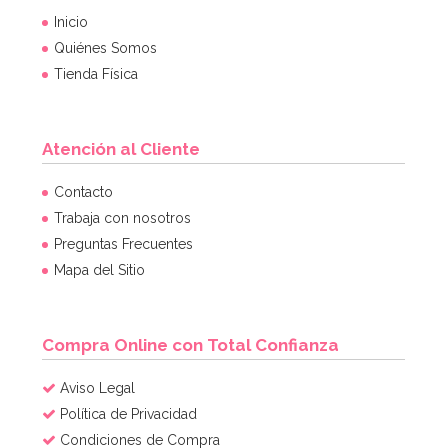
Inicio
Quiénes Somos
Tienda Física
Atención al Cliente
Molde para Tartas Monster High
Contacto
Trabaja con nosotros
Preguntas Frecuentes
14,95€
14,95€
Mapa del Sitio
AÑADIR
Compra Online con Total Confianza
Aviso Legal
Política de Privacidad
Condiciones de Compra