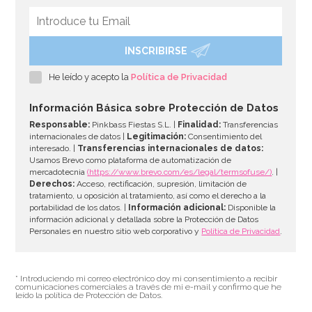
INSCRIBIRSE
Nordic Ware Jubilee Bundt Pan
He leído y acepto la
Política de Privacidad
50,04€
54,40€
Información Básica sobre Protección de Datos
Responsable:
Pinkbass Fiestas S.L. |
Finalidad:
Transferencias
internacionales de datos |
Legitimación:
Consentimiento del
interesado. |
Transferencias internacionales de datos:
AÑADIR
Usamos Brevo como plataforma de automatización de
mercadotecnia
(https://www.brevo.com/es/legal/termsofuse/)
. |
Derechos:
Acceso, rectificación, supresión, limitación de
tratamiento, u oposición al tratamiento, así como el derecho a la
portabilidad de los datos. |
Información adicional:
Disponible la
información adicional y detallada sobre la Protección de Datos
Personales en nuestro sitio web corporativo y
Política de Privacidad
.
* Introduciendo mi correo electrónico doy mi consentimiento a recibir
comunicaciones comerciales a través de mi e-mail y confirmo que he
leído la política de Protección de Datos.