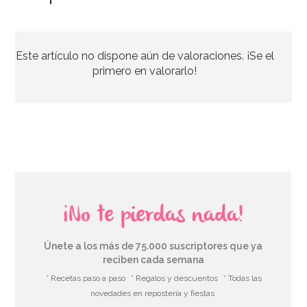
Molde Dora la Exploradora
Este artículo no dispone aún de valoraciones. ¡Se el
15,95€
primero en valorarlo!
AÑADIR
¡No te pierdas nada!
Únete a los más de 75.000 suscriptores que ya
reciben cada semana
* Recetas paso a paso
* Regalos y descuentos
* Todas las
novedades en repostería y fiestas