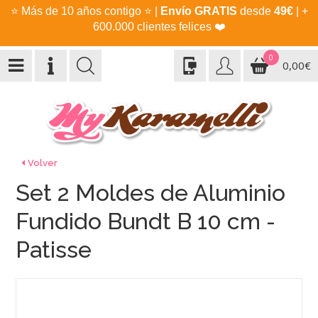
⭐
Más de 10 años contigo
⭐
|
Envío GRATIS
desde
49€
| +
600.000 clientes felices
❤️
0
0,00€
Volver
Set 2 Moldes de Aluminio
Fundido Bundt B 10 cm -
Patisse