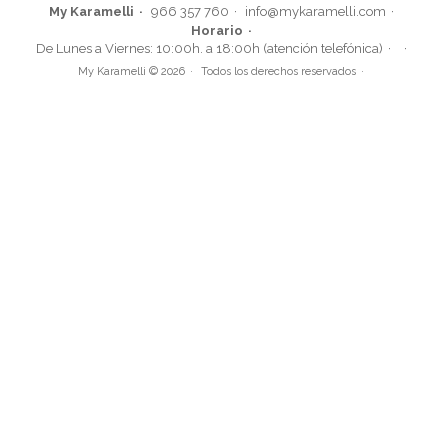
My Karamelli
966 357 760
info@mykaramelli.com
Horario
Molde Dora la Exploradora
De Lunes a Viernes: 10:00h. a 18:00h (atención telefónica)
My Karamelli © 2026
Todos los derechos reservados
15,95€
AÑADIR