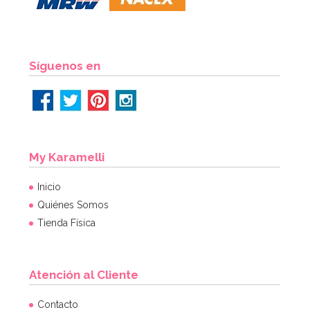
AÑADIR
Síguenos en
My Karamelli
Inicio
Quiénes Somos
Tienda Física
Atención al Cliente
Botellita de leche tradicional 0,5 Lt
Contacto