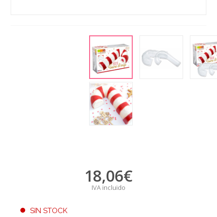
18,06
€
IVA incluido
SIN STOCK