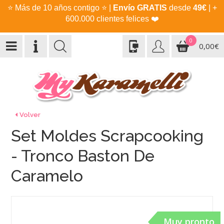
⭐
Más de 10 años contigo
⭐
|
Envío GRATIS
desde
49€
| +
600.000 clientes felices
❤️
0
0,00€
Volver
Set Moldes Scrapcooking
- Tronco Baston De
Caramelo
Muy pronto