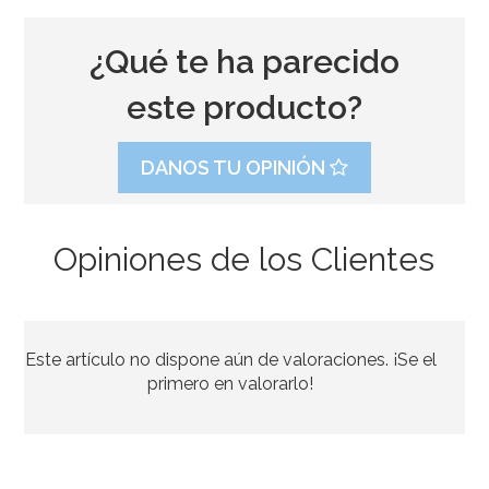
¿Qué te ha parecido
este producto?
DANOS TU OPINIÓN
Opiniones de los Clientes
Cupcake Combo Bosque encantado
Este artículo no dispone aún de valoraciones. ¡Se el
2,95€
2,95€
primero en valorarlo!
AÑADIR