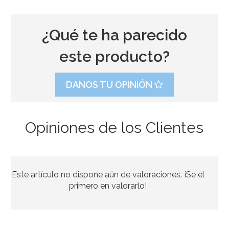
¿Qué te ha parecido
este producto?
DANOS TU OPINIÓN
Opiniones de los Clientes
Molde de Silicona Magic Wood
Este artículo no dispone aún de valoraciones. ¡Se el
29,90€
primero en valorarlo!
AÑADIR