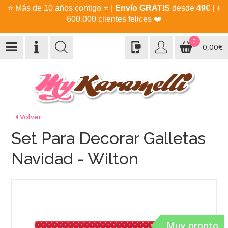
⭐
Más de 10 años contigo
⭐
|
Envío GRATIS
desde
49€
| +
600.000 clientes felices
❤️
0
0,00€
Volver
Set Para Decorar Galletas
Navidad - Wilton
Muy pronto