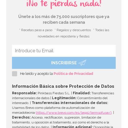
¡No te pierdas nada!
Únete a los más de 75.000 suscriptores que ya
reciben cada semana
* Recetas paso a paso
* Regalos y descuentos
* Todas las
novedades en repostería y fiestas
INSCRIBIRSE
Set de 12 Pajitas Carnival
He leído y acepto la
Política de Privacidad
4,49€
Información Básica sobre Protección de Datos
Responsable:
Pinkbass Fiestas S.L. |
Finalidad:
Transferencias
internacionales de datos |
Legitimación:
Consentimiento del
interesado. |
Transferencias internacionales de datos:
AÑADIR
Usamos Brevo como plataforma de automatización de
mercadotecnia
(https://www.brevo.com/es/legal/termsofuse/)
. |
Derechos:
Acceso, rectificación, supresión, limitación de
tratamiento, u oposición al tratamiento, así como el derecho a la
portabilidad de los datos. |
Información adicional:
Disponible la