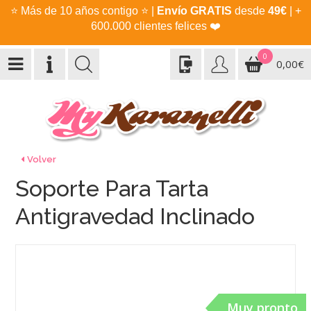
⭐
Más de 10 años contigo
⭐
|
Envío GRATIS
desde
49€
| +
600.000 clientes felices
❤️
0
0,00€
Volver
Soporte Para Tarta
Antigravedad Inclinado
Muy pronto