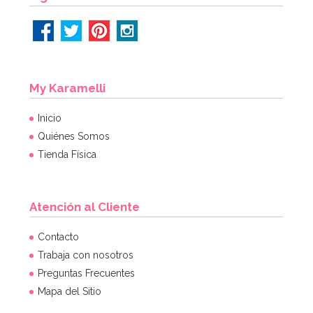
My Karamelli
Inicio
Quiénes Somos
Tienda Física
Atención al Cliente
Marco para Photocall inflable 70 cm
Contacto
Trabaja con nosotros
Preguntas Frecuentes
8,95€
Mapa del Sitio