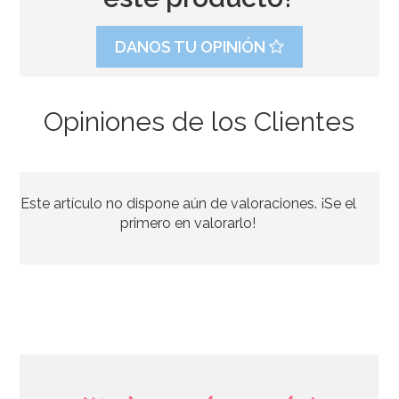
DANOS TU OPINIÓN
Opiniones de los Clientes
Botellita de leche tradicional 0,5 Lt
Este artículo no dispone aún de valoraciones. ¡Se el
2,95€
primero en valorarlo!
AÑADIR