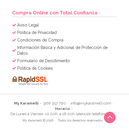
AÑADIR
Compra Online con Total Confianza
Aviso Legal
Política de Privacidad
Condiciones de Compra
Información Básica y Adicional de Protección de
Datos
Formulario de Desistimiento
Política de Cookies
My Karamelli
966 357 760
info@mykaramelli.com
Horario
Globo nº 1 Dorado 86 cm
De Lunes a Viernes: 10:00h. a 18:00h (atención telefónica)
My Karamelli © 2026
Todos los derechos reservados