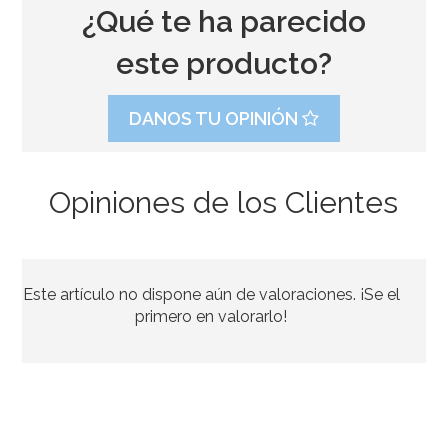
¿Qué te ha parecido
este producto?
DANOS TU OPINIÓN
Opiniones de los Clientes
Globo Foil Corazón Felicidades Mamá 43 cm
Este artículo no dispone aún de valoraciones. ¡Se el
4,50€
primero en valorarlo!
AÑADIR