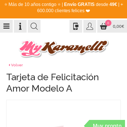
⭐
Más de 10 años contigo
⭐
|
Envío GRATIS
desde
49€
| +
600.000 clientes felices
❤️
0
0,00€
Volver
Tarjeta de Felicitación
Amor Modelo A
Muy pronto