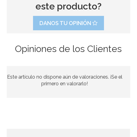
este producto?
DANOS TU OPINIÓN
Opiniones de los Clientes
Kit de 20 Etiquetas de Madera Comunión Azul
Este artículo no dispone aún de valoraciones. ¡Se el
12,95€
primero en valorarlo!
AÑADIR