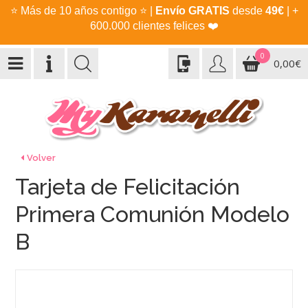
⭐
Más de 10 años contigo
⭐
|
Envío GRATIS
desde
49€
| +
600.000 clientes felices
❤️
0
0,00€
Volver
Tarjeta de Felicitación
Primera Comunión Modelo
B