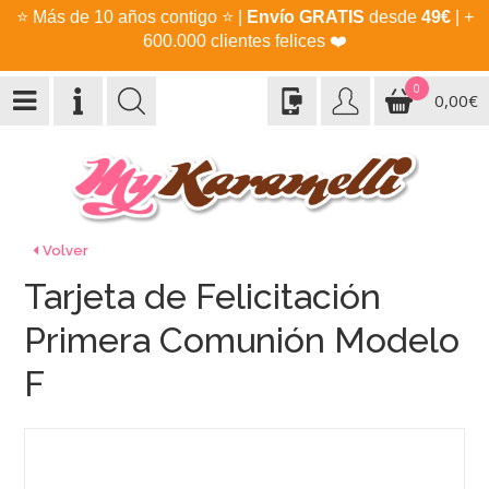
⭐
Más de 10 años contigo
⭐
|
Envío GRATIS
desde
49€
| +
600.000 clientes felices
❤️
0
0,00€
Volver
Tarjeta de Felicitación
Primera Comunión Modelo
F