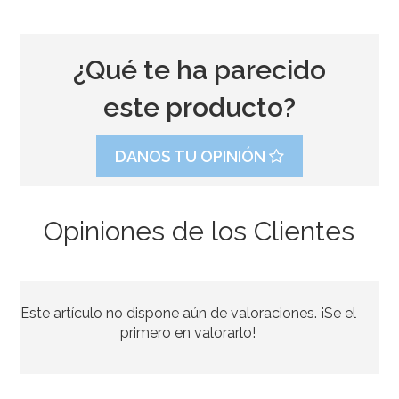
¿Qué te ha parecido
este producto?
DANOS TU OPINIÓN
Opiniones de los Clientes
Tarjeta de Felicitación Primera Comunión Modelo B
Este artículo no dispone aún de valoraciones. ¡Se el
2,95€
primero en valorarlo!
AÑADIR