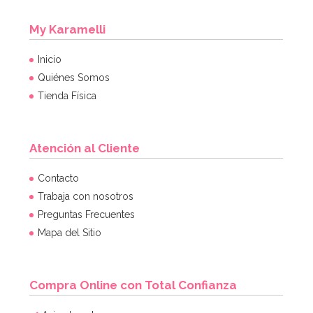
My Karamelli
Inicio
Quiénes Somos
Tienda Física
Atención al Cliente
Set de 4 Moldes de silicona Huevo
Contacto
Trabaja con nosotros
Preguntas Frecuentes
7,95€
Mapa del Sitio
AÑADIR
Compra Online con Total Confianza