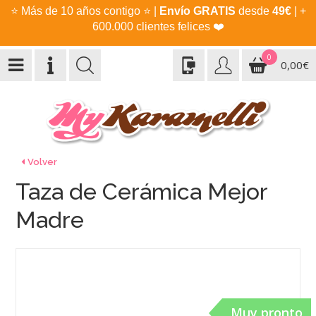
⭐
Más de 10 años contigo
⭐
|
Envío GRATIS
desde
49€
| +
600.000 clientes felices
❤️
0
0,00€
Volver
Taza de Cerámica Mejor
Madre
Muy pronto