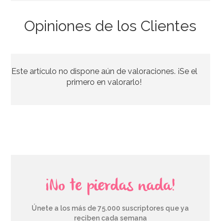
Opiniones de los Clientes
Molde Plástico Cerebro 19,5 cm
Este artículo no dispone aún de valoraciones. ¡Se el
3,95€
4,95€
primero en valorarlo!
AÑADIR
¡No te pierdas nada!
Únete a los más de 75.000 suscriptores que ya
reciben cada semana