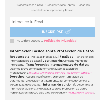
* Recetas paso a paso
* Regalos y descuentos
* Todas las
novedades en repostería y fiestas
INSCRIBIRSE
Nordic Ware Jubilee Bundt Pan
He leído y acepto la
Política de Privacidad
50,04€
54,40€
Información Básica sobre Protección de Datos
Responsable:
Pinkbass Fiestas S.L. |
Finalidad:
Transferencias
internacionales de datos |
Legitimación:
Consentimiento del
interesado. |
Transferencias internacionales de datos:
AÑADIR
Usamos Brevo como plataforma de automatización de
mercadotecnia
(https://www.brevo.com/es/legal/termsofuse/)
. |
Derechos:
Acceso, rectificación, supresión, limitación de
tratamiento, u oposición al tratamiento, así como el derecho a la
portabilidad de los datos. |
Información adicional:
Disponible la
información adicional y detallada sobre la Protección de Datos
Personales en nuestro sitio web corporativo y
Política de Privacidad
.