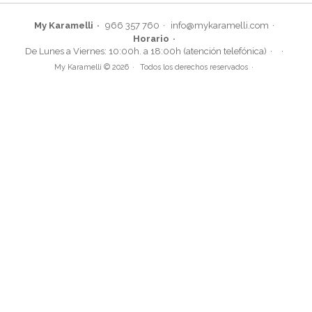
My Karamelli
966 357 760
info@mykaramelli.com
Horario
Toppers de Oblea Navidad para Dulces 20 ud
De Lunes a Viernes: 10:00h. a 18:00h (atención telefónica)
My Karamelli © 2026
Todos los derechos reservados
2,70€
AÑADIR