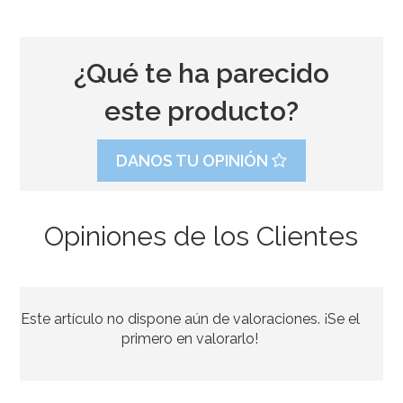
¿Qué te ha parecido
este producto?
DANOS TU OPINIÓN
Opiniones de los Clientes
Boquilla PME hoja nº51 Estándar
Este artículo no dispone aún de valoraciones. ¡Se el
3,35€
3,49€
primero en valorarlo!
AÑADIR