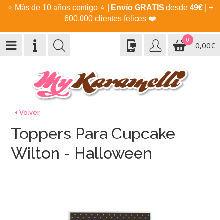
⭐
Más de 10 años contigo
⭐
|
Envío GRATIS
desde
49€
| +
600.000 clientes felices
❤️
0
0,00€
Volver
Toppers Para Cupcake
Wilton - Halloween