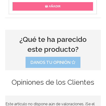
AÑADIR
¿Qué te ha parecido
este producto?
DANOS TU OPINIÓN
Opiniones de los Clientes
Set de 50 tapitas para botellitas de leche
Este artículo no dispone aún de valoraciones. ¡Se el
4,95€