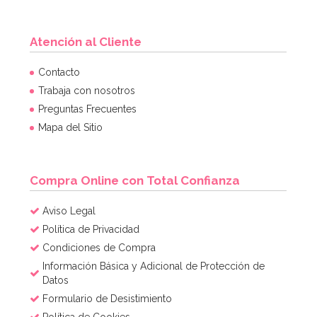
Atención al Cliente
Regalos para piñata Shimmer y Shine
Contacto
Trabaja con nosotros
Preguntas Frecuentes
9,99€
17,99€
Mapa del Sitio
AÑADIR
Compra Online con Total Confianza
Aviso Legal
Política de Privacidad
Condiciones de Compra
Información Básica y Adicional de Protección de
Datos
Formulario de Desistimiento
Política de Cookies