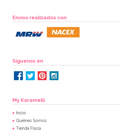
Vela de Cumpleaños Branch 2D Trolls
Envíos realizados con
3,50€
AÑADIR
Síguenos en
My Karamelli
Inicio
Quiénes Somos
Tienda Física