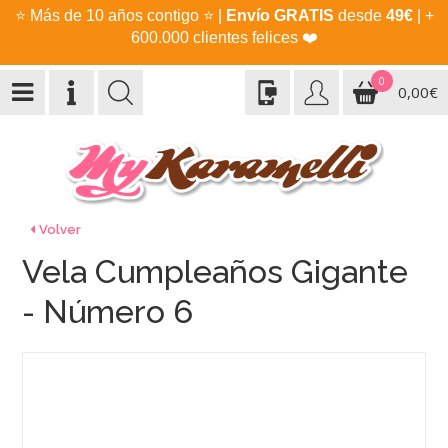
⭐
Más de 10 años contigo
⭐
|
Envío GRATIS
desde
49€
| +
600.000 clientes felices
❤️
0
0,00€
Volver
Vela Cumpleaños Gigante
- Número 6