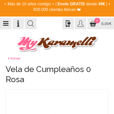
⭐
Más de 10 años contigo
⭐
|
Envío GRATIS
desde
49€
| +
600.000 clientes felices
❤️
0
0,00€
Volver
Vela de Cumpleaños 0
Rosa