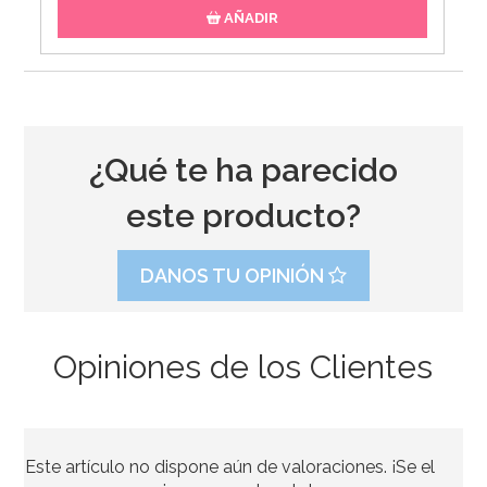
AÑADIR
¿Qué te ha parecido
este producto?
DANOS TU OPINIÓN
Opiniones de los Clientes
Vela de Cumpleaños Branch 2D Trolls
Este artículo no dispone aún de valoraciones. ¡Se el
3,50€