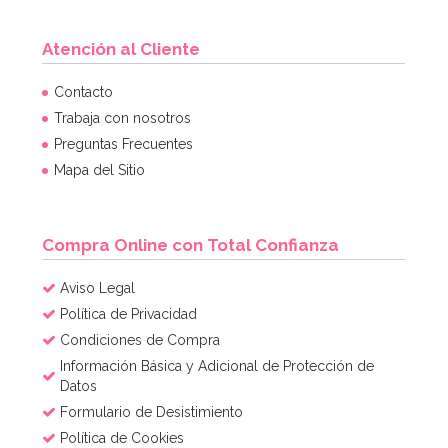
Atención al Cliente
Piñata Caballo Marrón 42 cm
Contacto
Trabaja con nosotros
Preguntas Frecuentes
27,01€
32,95€
Mapa del Sitio
AÑADIR
Compra Online con Total Confianza
Aviso Legal
Política de Privacidad
Condiciones de Compra
Información Básica y Adicional de Protección de
Datos
Formulario de Desistimiento
Política de Cookies