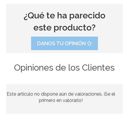
¿Qué te ha parecido
este producto?
DANOS TU OPINIÓN
Opiniones de los Clientes
Vela Fluorescente Nº 5 - 6 cm - Dekora
Este artículo no dispone aún de valoraciones. ¡Se el
1,75€
primero en valorarlo!
AÑADIR