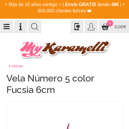
⭐
Más de 10 años contigo
⭐
|
Envío GRATIS
desde
49€
| +
600.000 clientes felices
❤️
0
0,00€
Volver
Vela Número 5 color
Fucsia 6cm