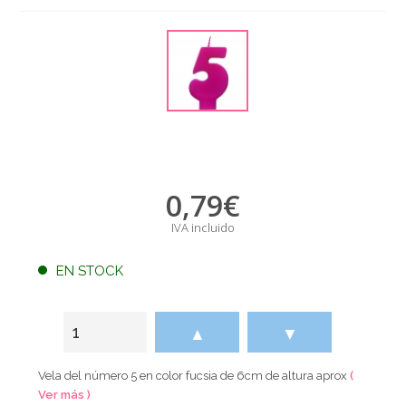
0,79
€
IVA incluido
EN STOCK
▲
▼
Vela del número 5 en color fucsia de 6cm de altura aprox
(
Ver más )