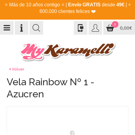
⭐
Más de 10 años contigo
⭐
|
Envío GRATIS
desde
49€
| +
600.000 clientes felices
❤️
0
0,00€
Volver
Vela Rainbow Nº 1 -
Azucren