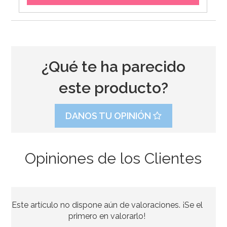
¿Qué te ha parecido
este producto?
DANOS TU OPINIÓN
Opiniones de los Clientes
Piñata Patrulla Modelo B 40 cm
Este artículo no dispone aún de valoraciones. ¡Se el
7,96€
8,95€
primero en valorarlo!