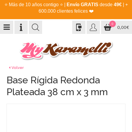
⭐
Más de 10 años contigo
⭐
|
Envío GRATIS
desde
49€
| +
600.000 clientes felices
❤️
0
0,00€
Volver
Base Rígida Redonda
Plateada 38 cm x 3 mm