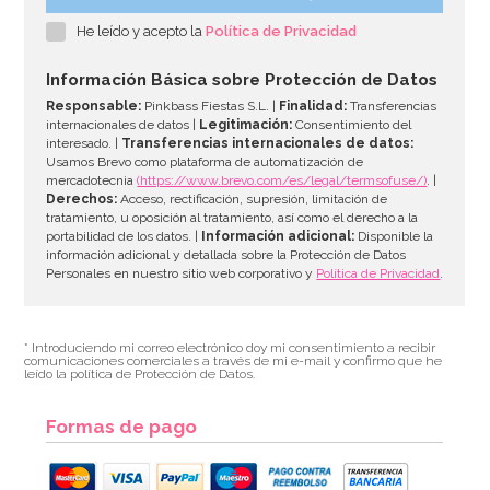
He leído y acepto la
Política de Privacidad
2,95€
Información Básica sobre Protección de Datos
Responsable:
Pinkbass Fiestas S.L. |
Finalidad:
Transferencias
internacionales de datos |
Legitimación:
Consentimiento del
interesado. |
Transferencias internacionales de datos:
AÑADIR
Usamos Brevo como plataforma de automatización de
mercadotecnia
(https://www.brevo.com/es/legal/termsofuse/)
. |
Derechos:
Acceso, rectificación, supresión, limitación de
tratamiento, u oposición al tratamiento, así como el derecho a la
portabilidad de los datos. |
Información adicional:
Disponible la
información adicional y detallada sobre la Protección de Datos
Personales en nuestro sitio web corporativo y
Política de Privacidad
.
* Introduciendo mi correo electrónico doy mi consentimiento a recibir
comunicaciones comerciales a través de mi e-mail y confirmo que he
leído la política de Protección de Datos.
Formas de pago