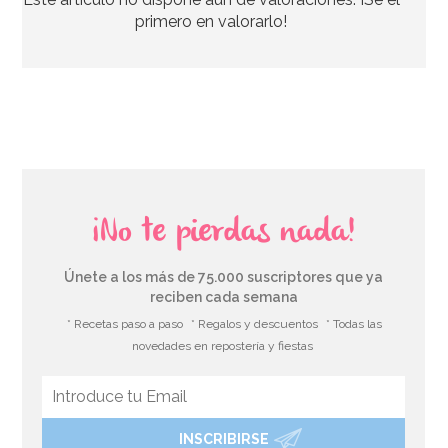
6,95€
primero en valorarlo!
AÑADIR
¡No te pierdas nada!
Únete a los más de 75.000 suscriptores que ya
reciben cada semana
* Recetas paso a paso
* Regalos y descuentos
* Todas las
novedades en repostería y fiestas
INSCRIBIRSE
Caja para Tartas 40 x 40 x 15 cm de alto