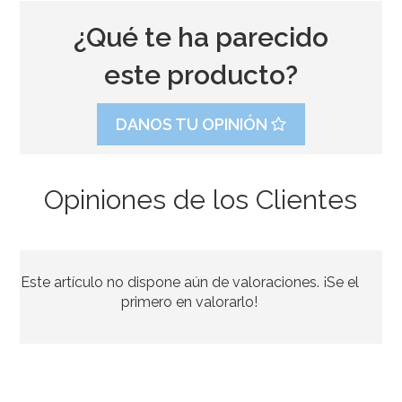
¿Qué te ha parecido
este producto?
DANOS TU OPINIÓN
Opiniones de los Clientes
Preparado para Galletas 500 gr - FunCakes
Este artículo no dispone aún de valoraciones. ¡Se el
4,95€
primero en valorarlo!
AÑADIR