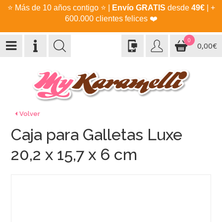
⭐
Más de 10 años contigo
⭐
|
Envío GRATIS
desde
49€
| +
600.000 clientes felices
❤️
0
0,00€
Volver
Caja para Galletas Luxe
20,2 x 15,7 x 6 cm