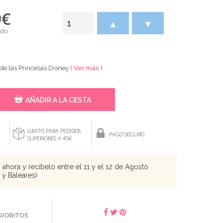
9
€
▲
▼
ido
de las Princesas Disney
( Ver más )
AÑADIR A LA CESTA
GRATIS PARA PEDIDOS
PAGO SEGURO
SUPERIORES A 45€
ahora y recíbelo entre el 11 y el 12 de Agosto
s y Baleares)
FAVORITOS