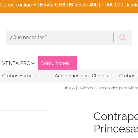
0 años contigo
⭐
|
Envío GRATIS
desde
49€
| + 600.000 client
VENTA PRO
Comuniones
Globos Burbuja
Accesorios para Globos
Globos 
Inicio
Globos
Accesorios para Glob
Contrape
Princesa