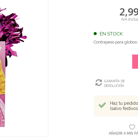
2,9
IVA inclu
EN STOCK
Contrapeso para globos 
GARANTÍA DE
DEVOLUCIÓN
Haz tu pedido 
(salvo festivo
AÑADIR A MIS 