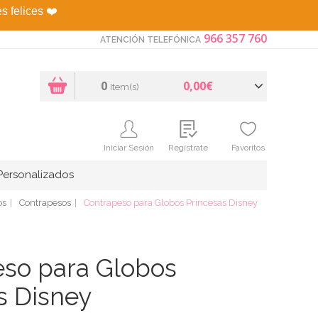
es felices
❤️
966 357 760
ATENCIÓN TELEFÓNICA
0
0,00€
Item(s)
Iniciar Sesión
Regístrate
Favoritos
Personalizados
os
Contrapesos
Contrapeso para Globos Princesas Disney
so para Globos
s Disney