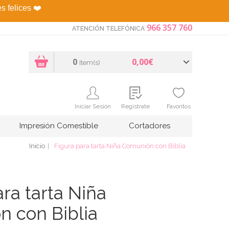
es felices
❤️
966 357 760
ATENCIÓN TELEFÓNICA
0
0,00€
Item(s)
Iniciar Sesión
Regístrate
Favoritos
Impresión Comestible
Cortadores
Inicio
Figura para tarta Niña Comunión con Biblia
ra tarta Niña
 con Biblia