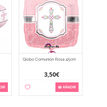
Globo Comunión Rosa 45cm
Cortad
3,50€
DIR
AÑADIR