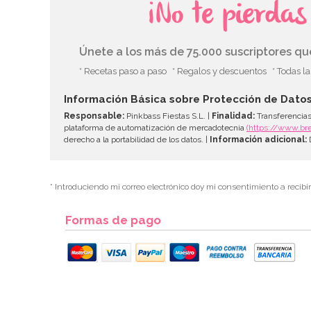
¡No te pierda
Únete a los más de 75.000 suscriptores q
* Recetas paso a paso
* Regalos y descuentos
* Todas l
Información Básica sobre Protección de Dato
Responsable:
Pinkbass Fiestas S.L. |
Finalidad:
Transferencias
plataforma de automatización de mercadotecnia
(https://www.br
derecho a la portabilidad de los datos. |
Información adicional:
D
* Introduciendo mi correo electrónico doy mi consentimiento a recibi
Formas de pago