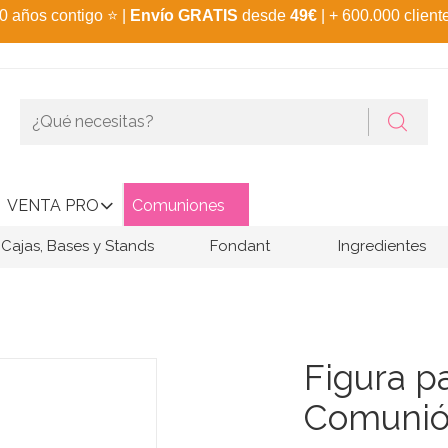
0 años contigo
⭐
|
Envío GRATIS
desde
49€
| + 600.000 client
VENTA PRO
Comuniones
Cajas, Bases y Stands
Fondant
Ingredientes
Figura pa
Comunión