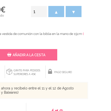
0
€
▲
▼
ido
ña vestida de comunión con la biblia en la mano de 15cm
(
AÑADIR A LA CESTA
GRATIS PARA PEDIDOS
PAGO SEGURO
SUPERIORES A 45€
ahora y recíbelo entre el 11 y el 12 de Agosto
s y Baleares)