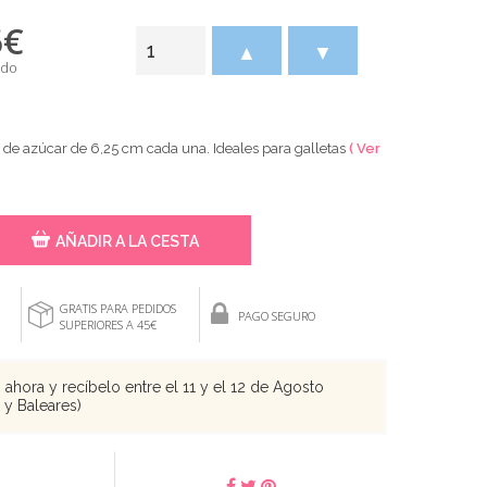
5
€
▲
▼
ido
 de azúcar de 6,25 cm cada una. Ideales para galletas
( Ver
AÑADIR A LA CESTA
GRATIS PARA PEDIDOS
PAGO SEGURO
SUPERIORES A 45€
ahora y recíbelo entre el 11 y el 12 de Agosto
s y Baleares)