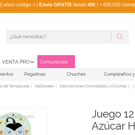
0 años contigo
⭐
|
Envío GRATIS
desde
49€
| + 600.000 client
VENTA PRO
Comuniones
ientos
Pegatinas
Chuches
Cumpleaños y 
tas de Temporada
Halloween
Decoraciones Comestibles y Chuches
J
Juego 12
Azúcar 