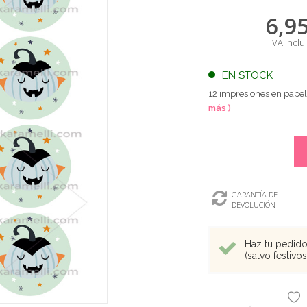
6,9
IVA inclu
EN STOCK
12 impresiones en papel
más )
GARANTÍA DE
DEVOLUCIÓN
Haz tu pedido 
(salvo festivo