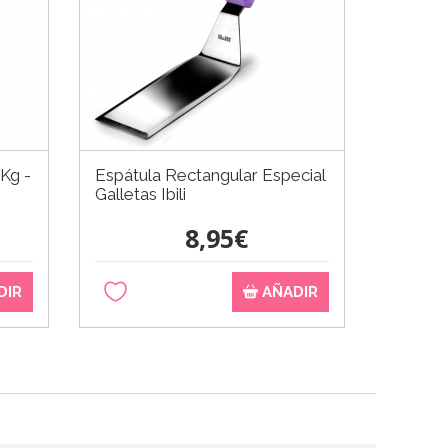
 Kg -
Espátula Rectangular Especial
Rejilla
Galletas Ibili
cm
8,95€
DIR
AÑADIR