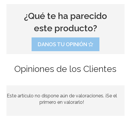
¿Qué te ha parecido
este producto?
DANOS TU OPINIÓN
Opiniones de los Clientes
Molde para 6 helados tipo chupachus
Este artículo no dispone aún de valoraciones. ¡Se el
15,49€
15,49€
primero en valorarlo!
AÑADIR