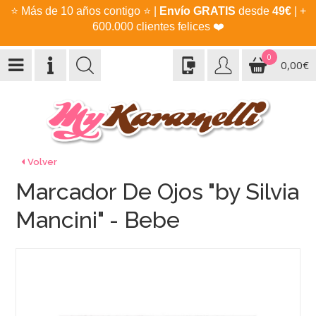
⭐
Más de 10 años contigo
⭐
|
Envío GRATIS
desde
49€
| +
600.000 clientes felices
❤️
0
0,00€
Volver
Marcador De Ojos "by Silvia
Mancini" - Bebe