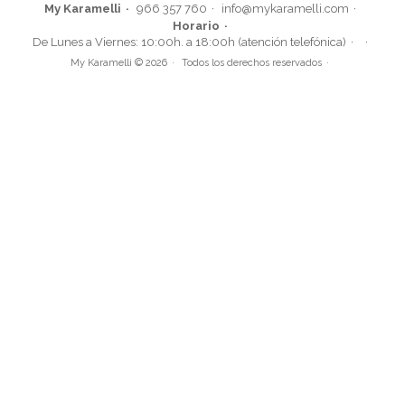
My Karamelli
966 357 760
info@mykaramelli.com
Horario
Juego de 25 Pajitas Azul Vintage
De Lunes a Viernes: 10:00h. a 18:00h (atención telefónica)
My Karamelli © 2026
Todos los derechos reservados
2,95€
AÑADIR