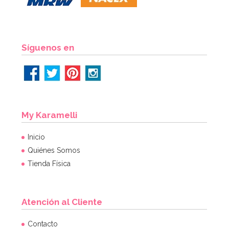
AÑADIR
Síguenos en
My Karamelli
Inicio
Quiénes Somos
Tienda Física
Atención al Cliente
Botellita de leche tradicional 0,5 Lt
Contacto