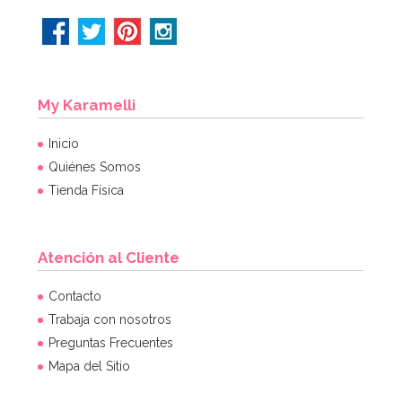
My Karamelli
Inicio
Quiénes Somos
Tienda Física
Atención al Cliente
Set de 12 Pajitas Carnival
Contacto
Trabaja con nosotros
Preguntas Frecuentes
4,49€
Mapa del Sitio