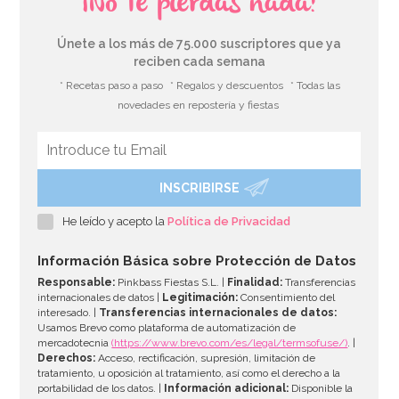
¡No te pierdas nada!
Únete a los más de 75.000 suscriptores que ya
reciben cada semana
* Recetas paso a paso
* Regalos y descuentos
* Todas las
novedades en repostería y fiestas
INSCRIBIRSE
Botellita de leche tradicional 0,5 Lt
He leído y acepto la
Política de Privacidad
2,95€
Información Básica sobre Protección de Datos
Responsable:
Pinkbass Fiestas S.L. |
Finalidad:
Transferencias
internacionales de datos |
Legitimación:
Consentimiento del
interesado. |
Transferencias internacionales de datos:
AÑADIR
Usamos Brevo como plataforma de automatización de
mercadotecnia
(https://www.brevo.com/es/legal/termsofuse/)
. |
Derechos:
Acceso, rectificación, supresión, limitación de
tratamiento, u oposición al tratamiento, así como el derecho a la
portabilidad de los datos. |
Información adicional:
Disponible la