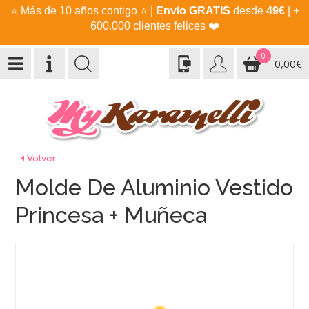
⭐
Más de 10 años contigo
⭐
|
Envío GRATIS
desde
49€
| +
600.000 clientes felices
❤️
0
0,00€
Volver
Molde De Aluminio Vestido
Princesa + Muñeca