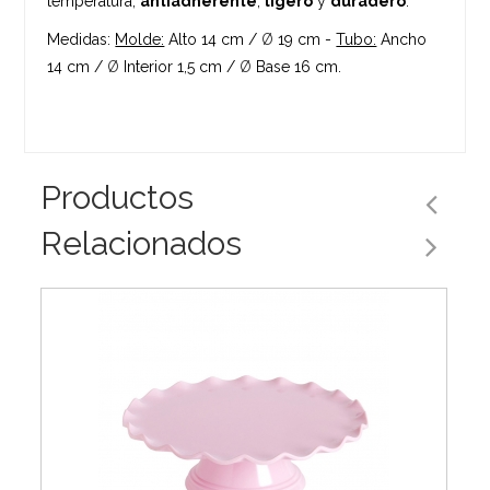
temperatura,
antiadherente
,
ligero
y
duradero
.
Medidas:
Molde:
Alto 14 cm /
Ø
19 cm -
Tubo:
Ancho
14 cm /
Ø
Interior 1,5 cm /
Ø
Base 16 cm.
Productos
Relacionados