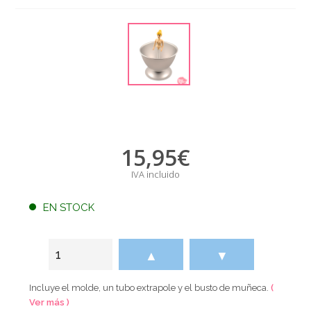
15,95
€
IVA incluido
EN STOCK
▲
▼
Incluye el molde, un tubo extrapole y el busto de muñeca.
(
Ver más )