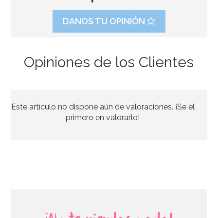
DANOS TU OPINIÓN
Opiniones de los Clientes
Molde para Chocolate Calabazas 7 cm 2 ud
Este artículo no dispone aún de valoraciones. ¡Se el
3,50€
3,95€
primero en valorarlo!
AÑADIR