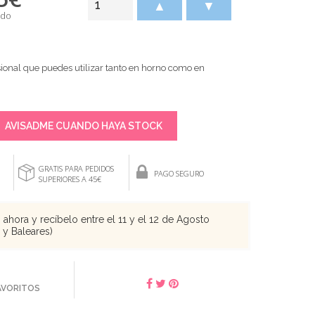
▲
▼
ido
sional que puedes utilizar tanto en horno como en
AVISADME CUANDO HAYA STOCK
GRATIS PARA PEDIDOS
PAGO SEGURO
SUPERIORES A 45€
ahora y recíbelo entre el 11 y el 12 de Agosto
s y Baleares)
FAVORITOS