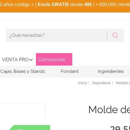
0 años contigo
⭐
|
Envío GRATIS
desde
49€
| + 600.000 client
VENTA PRO
Comuniones
Cajas, Bases y Stands
Fondant
Ingredientes
Inicio
Repostería
Moldes 
Molde de
29,5