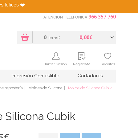
es felices
❤️
966 357 760
ATENCIÓN TELEFÓNICA
0
0,00€
Item(s)
Iniciar Sesión
Regístrate
Favoritos
Impresión Comestible
Cortadores
de repostería
Moldes de Silicona
Molde de Silicona Cubik
 Silicona Cubik
5
€