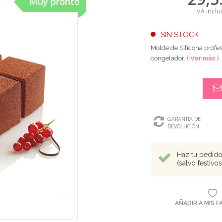
Muy pronto
IVA inclu
SIN STOCK
Molde de Silicona profe
congelador.
( Ver más )
GARANTÍA DE
DEVOLUCIÓN
Haz tu pedido 
(salvo festivo
AÑADIR A MIS 