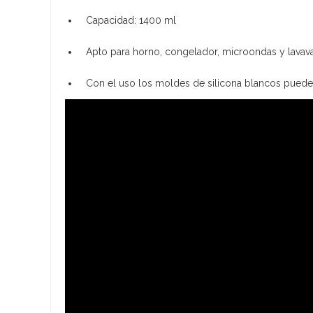
Capacidad: 1400 ml
Apto para horno, congelador, microondas y lavavaj
Con el uso los moldes de silicona blancos pueden 